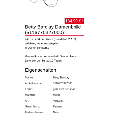
134,90 € *
Betty Barclay Damenbrille
(5116770327000)
inkl. Einstärken-Gläser (Kunststoff CR-39,
gehärtet, superentspiegelt)
in Deiner Sehstärke
Versandkostenfrei innerhalb Deutschlands.
Lieferzeit von bis zu 10 Tagen.
Eigenschaften
Marke:
Betty Barclay
Artikelnummer:
5116770327000
Farbe:
gold-mint perl matt
Material:
Metall
Art:
Vollrand
Geschlecht:
Damen
Federscharnier:
Nein