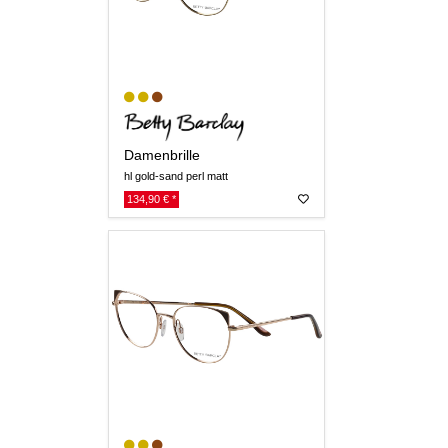
Damenbrille
hl gold-sand perl matt
134,90 € *