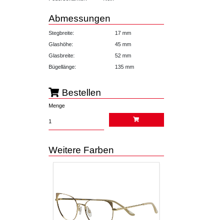
Abmessungen
Stegbreite:
17 mm
Glashöhe:
45 mm
Glasbreite:
52 mm
Bügellänge:
135 mm
Bestellen
Menge
Weitere Farben