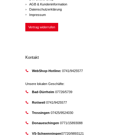
AGB & Kundeninformation
Datenschutzerklärung
Impressum
Vertrag widerrufen
Kontakt
WebShop-Hotline:
0741/9425577
Unsere lokalen Geschäfte:
Bad-Dürrheim
07726/5739
Rottweil
0741/9425577
Trossingen
07425/9524030
Donaueschingen
0771/15893088
VS-Schwenningen
07720/9893121