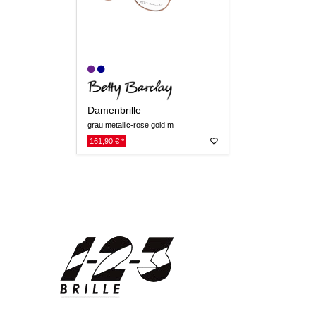
Damenbrille
grau metallic-rose gold m
161,90 € *