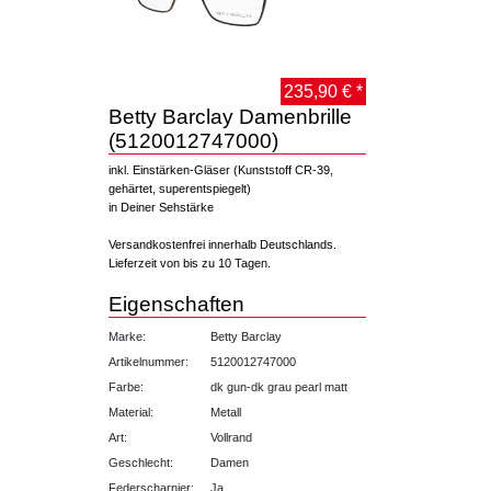
235,90 € *
Betty Barclay Damenbrille
(5120012747000)
inkl. Einstärken-Gläser (Kunststoff CR-39,
gehärtet, superentspiegelt)
in Deiner Sehstärke
Versandkostenfrei innerhalb Deutschlands.
Lieferzeit von bis zu 10 Tagen.
Eigenschaften
Marke:
Betty Barclay
Artikelnummer:
5120012747000
Farbe:
dk gun-dk grau pearl matt
Material:
Metall
Art:
Vollrand
Geschlecht:
Damen
Federscharnier:
Ja