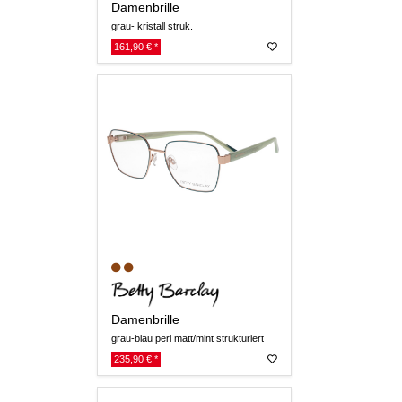
Damenbrille
grau- kristall struk.
161,90 € *
Damenbrille
grau-blau perl matt/mint strukturiert
235,90 € *