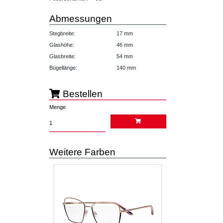
Abmessungen
Stegbreite:
17 mm
Glashöhe:
46 mm
Glasbreite:
54 mm
Bügellänge:
140 mm
Bestellen
Menge
Weitere Farben