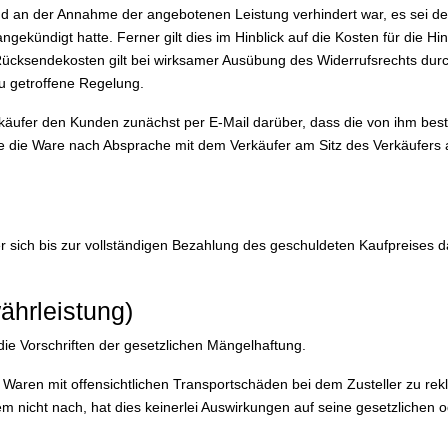
d an der Annahme der angebotenen Leistung verhindert war, es sei de
gekündigt hatte. Ferner gilt dies im Hinblick auf die Kosten für die H
Rücksendekosten gilt bei wirksamer Ausübung des Widerrufsrechts dur
u getroffene Regelung.
käufer den Kunden zunächst per E-Mail darüber, dass die von ihm beste
e die Ware nach Absprache mit dem Verkäufer am Sitz des Verkäufers 
t er sich bis zur vollständigen Bezahlung des geschuldeten Kaufpreises
ährleistung)
die Vorschriften der gesetzlichen Mängelhaftung.
 Waren mit offensichtlichen Transportschäden bei dem Zusteller zu rek
 nicht nach, hat dies keinerlei Auswirkungen auf seine gesetzlichen 