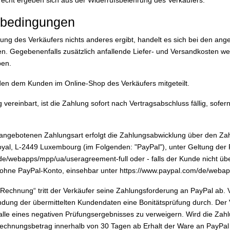
echt ergeben sich aus der Widerrufsbelehrung des Verkäufers.
sbedingungen
ung des Verkäufers nichts anderes ergibt, handelt es sich bei den a
en. Gegebenenfalls zusätzlich anfallende Liefer- und Versandkosten wer
ben.
den dem Kunden im Online-Shop des Verkäufers mitgeteilt.
ereinbart, ist die Zahlung sofort nach Vertragsabschluss fällig, sofer
 angebotenen Zahlungsart erfolgt die Zahlungsabwicklung über den Zah
d Royal, L-2449 Luxembourg (im Folgenden: "PayPal"), unter Geltung d
de/webapps/mpp/ua/useragreement-full oder - falls der Kunde nicht übe
ohne PayPal-Konto, einsehbar unter https://www.paypal.com/de/webapp
Rechnung“ tritt der Verkäufer seine Zahlungsforderung an PayPal ab.
ndung der übermittelten Kundendaten eine Bonitätsprüfung durch. Der 
lle eines negativen Prüfungsergebnisses zu verweigern. Wird die Zah
echnungsbetrag innerhalb von 30 Tagen ab Erhalt der Ware an PayPal 