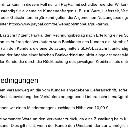
d. Er kann in diesem Fall nur an PayPal mit schuldbefreiender Wirkung 
uständig für allgemeine Kundenanfragen z. B. zur Ware, Lieferzeit, V
oder Gutschriften. Ergänzend gelten die Allgemeinen Nutzungsbeding
nter https://www.paypal.com/de/webapps/mpp/ua/pui-terms.
Lastschrift“ zieht PayPal den Rechnungsbetrag nach Erteilung eines S
tion im Auftrag des Verkäufers vom Bankkonto des Kunden ein. Vorabinfor
g) an den Kunden, die eine Belastung mittels SEPA-Lastschrift ankündig
nd der Angabe einer falschen Bankverbindung nicht eingelöst oder wi
at der Kunde die durch die Rückbuchung des jeweiligen Kreditinstituts 
dbedingungen
dem Versandweg an die vom Kunden angegebene Lieferanschrift, sofern n
r Bestellabwicklung des Verkäufers angegebene Lieferanschrift maßgebl
chnen wir einen Mindermengenzuschlag in Höhe von 10,00 €.
versandte Ware an den Verkäufer zurück, da eine Zustellung beim Kun
sand. Dies gilt nicht, wenn der Kunde den Umstand, der zur Unmöglichke