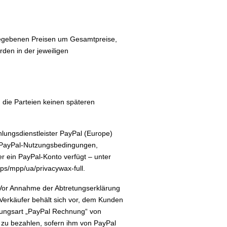
ngegebenen Preisen um Gesamtpreise,
den in der jeweiligen
n die Parteien keinen späteren
lungsdienstleister PayPal (Europe)
er PayPal-Nutzungsbedingungen,
r ein PayPal-Konto verfügt – unter
s/mpp/ua/privacywax-full.
 Vor Annahme der Abtretungserklärung
Verkäufer behält sich vor, dem Kunden
lungsart „PayPal Rechnung“ von
zu bezahlen, sofern ihm von PayPal