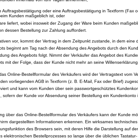
 Auftragsbestätigung oder eine Auftragsbestätigung in Textform (Fax od
beim Kunden maßgeblich ist, oder
re liefert, wobei insoweit der Zugang der Ware beim Kunden maßgeblic
 dessen Bestellung zur Zahlung auffordert.
tiven vor, kommt der Vertrag in dem Zeitpunkt zustande, in dem eine d
ebots beginnt am Tag nach der Absendung des Angebots durch den Kund
ndung des Angebots folgt. Nimmt der Verkäufer das Angebot des Kunden
ots mit der Folge, dass der Kunde nicht mehr an seine Willenserklärung
as Online-Bestellformular des Verkäufers wird der Vertragstext vom 
en vorliegenden AGB in Textform (z. B. E-Mail, Fax oder Brief) zugesch
rchiviert und kann vom Kunden über sein passwortgeschütztes Kundenk
, sofern der Kunde vor Absendung seiner Bestellung ein Kundenkonto 
ung über das Online-Bestellformular des Verkäufers kann der Kunde mö
irm dargestellten Informationen erkennen. Ein wirksames technisches
ngsfunktion des Browsers sein, mit deren Hilfe die Darstellung auf de
lektronischen Bestellprozesses so lange über die üblichen Tastatur- 