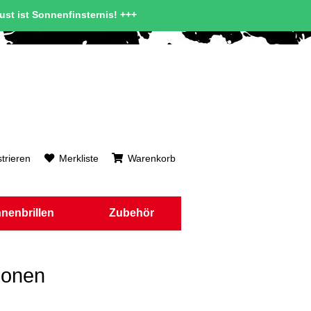
gust ist Sonnenfinsternis! +++
trieren
Merkliste
Warenkorb
nenbrillen
Zubehör
ionen