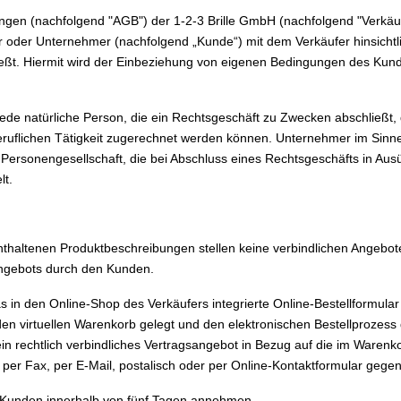
en (nachfolgend "AGB") der 1-2-3 Brille GmbH (nachfolgend "Verkäufer"
r oder Unternehmer (nachfolgend „Kunde“) mit dem Verkäufer hinsichtl
eßt. Hiermit wird der Einbeziehung von eigenen Bedingungen des Kunde
jede natürliche Person, die ein Rechtsgeschäft zu Zwecken abschließt,
eruflichen Tätigkeit zugerechnet werden können. Unternehmer im Sinne 
e Personengesellschaft, die bei Abschluss eines Rechtsgeschäfts in Au
lt.
thaltenen Produktbeschreibungen stellen keine verbindlichen Angebote
Angebots durch den Kunden.
in den Online-Shop des Verkäufers integrierte Online-Bestellformular
n virtuellen Warenkorb gelegt und den elektronischen Bestellprozess 
in rechtlich verbindliches Vertragsangebot in Bezug auf die im Waren
 per Fax, per E-Mail, postalisch oder per Online-Kontaktformular geg
 Kunden innerhalb von fünf Tagen annehmen,