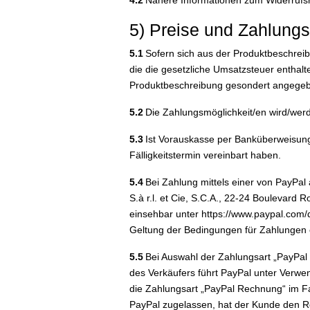
4.2
Nähere Informationen zum Widerrufsr
5) Preise und Zahlung
5.1
Sofern sich aus der Produktbeschreib
die die gesetzliche Umsatzsteuer enthalt
Produktbeschreibung gesondert angege
5.2
Die Zahlungsmöglichkeit/en wird/wer
5.3
Ist Vorauskasse per Banküberweisung v
Fälligkeitstermin vereinbart haben.
5.4
Bei Zahlung mittels einer von PayPal
S.à r.l. et Cie, S.C.A., 22-24 Boulevar
einsehbar unter https://www.paypal.com/
Geltung der Bedingungen für Zahlungen 
5.5
Bei Auswahl der Zahlungsart „PayPal 
des Verkäufers führt PayPal unter Verwe
die Zahlungsart „PayPal Rechnung“ im Fa
PayPal zugelassen, hat der Kunde den R