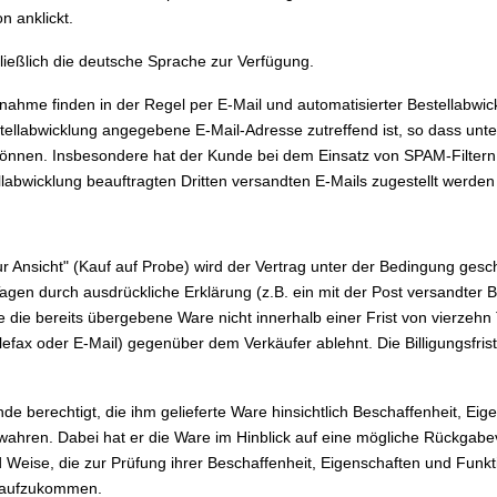
n anklickt.
ließlich die deutsche Sprache zur Verfügung.
ahme finden in der Regel per E-Mail und automatisierter Bestellabwick
stellabwicklung angegebene E-Mail-Adresse zutreffend ist, so dass unt
nnen. Insbesondere hat der Kunde bei dem Einsatz von SPAM-Filtern s
labwicklung beauftragten Dritten versandten E-Mails zugestellt werde
r Ansicht" (Kauf auf Probe) wird der Vertrag unter der Bedingung gesc
Tagen durch ausdrückliche Erklärung (z.B. ein mit der Post versandter B
e die bereits übergebene Ware nicht innerhalb einer Frist von vierzeh
 Telefax oder E-Mail) gegenüber dem Verkäufer ablehnt. Die Billigungsf
nde berechtigt, die ihm gelieferte Ware hinsichtlich Beschaffenheit, E
ahren. Dabei hat er die Ware im Hinblick auf eine mögliche Rückgabev
d Weise, die zur Prüfung ihrer Beschaffenheit, Eigenschaften und Funkti
e aufzukommen.