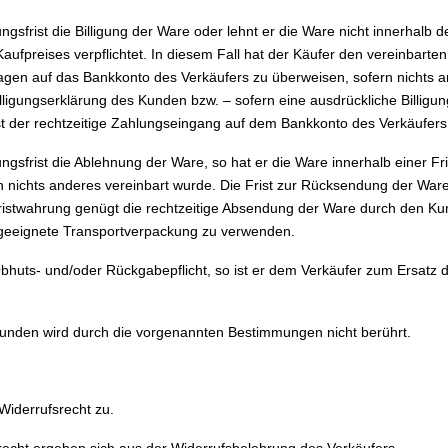
ngsfrist die Billigung der Ware oder lehnt er die Ware nicht innerhalb der
aufpreises verpflichtet. In diesem Fall hat der Käufer den vereinbarte
Tagen auf das Bankkonto des Verkäufers zu überweisen, sofern nichts a
lligungserklärung des Kunden bzw. – sofern eine ausdrückliche Billigun
g ist der rechtzeitige Zahlungseingang auf dem Bankkonto des Verkäufer
gungsfrist die Ablehnung der Ware, so hat er die Ware innerhalb einer F
 nichts anderes vereinbart wurde. Die Frist zur Rücksendung der War
istwahrung genügt die rechtzeitige Absendung der Ware durch den Ku
geeignete Transportverpackung zu verwenden.
Obhuts- und/oder Rückgabepflicht, so ist er dem Verkäufer zum Ersatz
Kunden wird durch die vorgenannten Bestimmungen nicht berührt.
Widerrufsrecht zu.