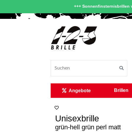
+++ Sonnenfinsternisbrillen v
Brillen
Angebote
Unisexbrille
grün-hell grün perl matt