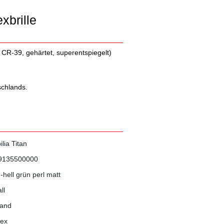
exbrille
f CR-39, gehärtet, superentspiegelt)
schlands.
ilia Titan
9135500000
-hell grün perl matt
ll
rand
sex