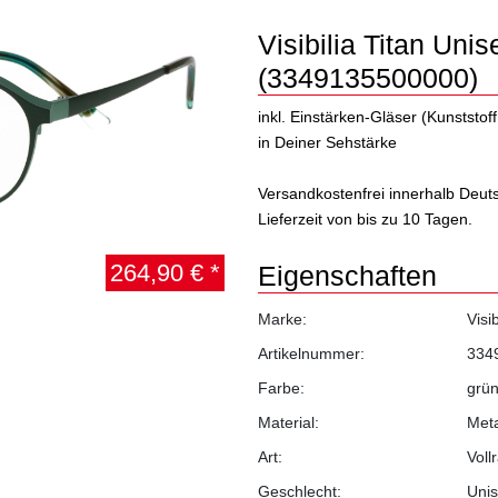
Visibilia Titan Unis
(3349135500000)
inkl. Einstärken-Gläser (Kunststof
in Deiner Sehstärke
Versandkostenfrei innerhalb Deut
Lieferzeit von bis zu 10 Tagen.
264,90 € *
Eigenschaften
Marke:
Visib
Artikelnummer:
334
Farbe:
grün
Material:
Meta
Art:
Voll
Geschlecht:
Uni