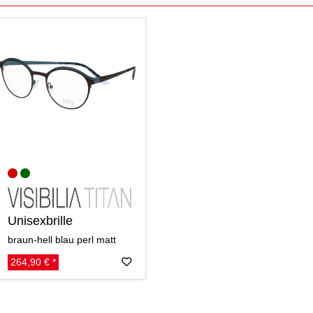
Unisexbrille
braun-hell blau perl matt
264,90 € *