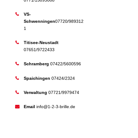
VS-
Schwenningen
07720/989312
1
Titisee-Neustadt
07651/9722433
Schramberg
07422/5600596
Spaichingen
07424/2324
Verwaltung
07721/9979474
Email
info@1-2-3-brille.de