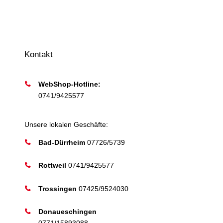
Kontakt
WebShop-Hotline:
0741/9425577
Unsere lokalen Geschäfte:
Bad-Dürrheim
07726/5739
Rottweil
0741/9425577
Trossingen
07425/9524030
Donaueschingen
0771/15893088