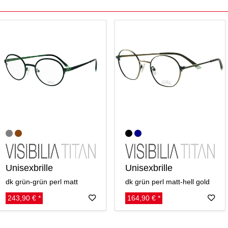
Unisexbrille
Unisexbrille
dk grün-grün perl matt
dk grün perl matt-hell gold
243,90 € *
164,90 € *