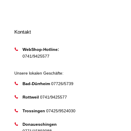
Kontakt
WebShop-Hotline:
0741/9425577
Unsere lokalen Geschäfte:
Bad-Dürrheim
07726/5739
Rottweil
0741/9425577
Trossingen
07425/9524030
Donaueschingen
0771/15893088