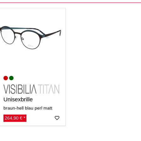
Unisexbrille
braun-hell blau perl matt
264,90 € *