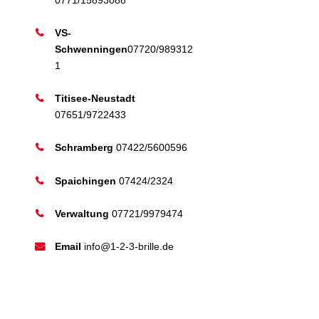
VS-
Schwenningen
07720/989312
1
Titisee-Neustadt
07651/9722433
Schramberg
07422/5600596
Spaichingen
07424/2324
Verwaltung
07721/9979474
Email
info@1-2-3-brille.de