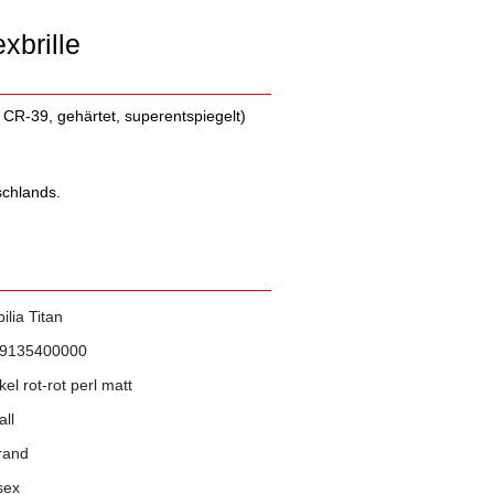
exbrille
f CR-39, gehärtet, superentspiegelt)
schlands.
bilia Titan
9135400000
el rot-rot perl matt
all
lrand
sex