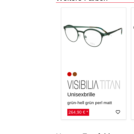
Unisexbrille
grün-hell grün perl matt
264,90 € *