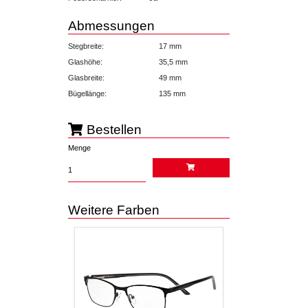
Abmessungen
Stegbreite:
17 mm
Glashöhe:
35,5 mm
Glasbreite:
49 mm
Bügellänge:
135 mm
Bestellen
Menge
Weitere Farben