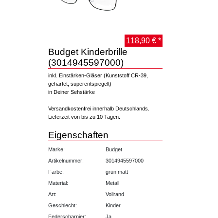
118,90 € *
Budget Kinderbrille
(3014945597000)
inkl. Einstärken-Gläser (Kunststoff CR-39,
gehärtet, superentspiegelt)
in Deiner Sehstärke
Versandkostenfrei innerhalb Deutschlands.
Lieferzeit von bis zu 10 Tagen.
Eigenschaften
Marke:
Budget
Artikelnummer:
3014945597000
Farbe:
grün matt
Material:
Metall
Art:
Vollrand
Geschlecht:
Kinder
Federscharnier:
Ja