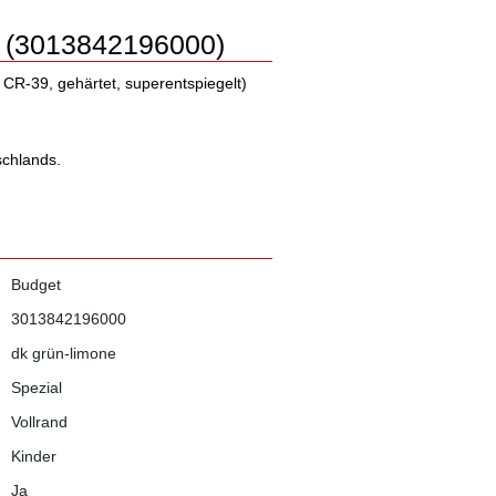
e (3013842196000)
f CR-39, gehärtet, superentspiegelt)
schlands.
Budget
3013842196000
dk grün-limone
Spezial
Vollrand
Kinder
Ja