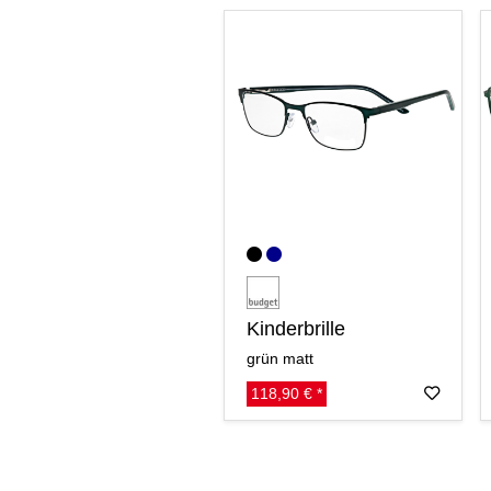
Kinderbrille
grün matt
118,90 € *