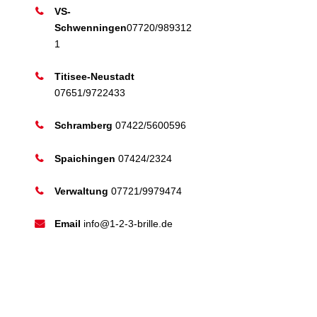
VS-
Schwenningen
07720/989312
1
Titisee-Neustadt
07651/9722433
Schramberg
07422/5600596
Spaichingen
07424/2324
Verwaltung
07721/9979474
Email
info@1-2-3-brille.de