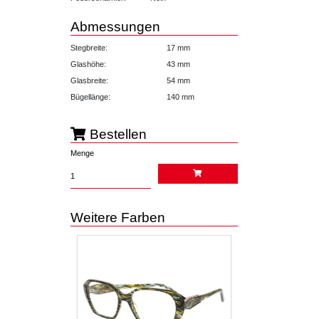
Abmessungen
Stegbreite:
17 mm
Glashöhe:
43 mm
Glasbreite:
54 mm
Bügellänge:
140 mm
Bestellen
Menge
Weitere Farben