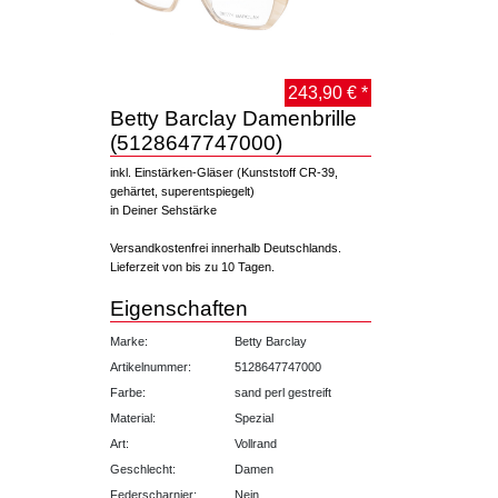
243,90 € *
Betty Barclay Damenbrille
(5128647747000)
inkl. Einstärken-Gläser (Kunststoff CR-39,
gehärtet, superentspiegelt)
in Deiner Sehstärke
Versandkostenfrei innerhalb Deutschlands.
Lieferzeit von bis zu 10 Tagen.
Eigenschaften
Marke:
Betty Barclay
Artikelnummer:
5128647747000
Farbe:
sand perl gestreift
Material:
Spezial
Art:
Vollrand
Geschlecht:
Damen
Federscharnier:
Nein