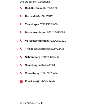
Unsere lokalen Geschäfte:
Bad-Dürrheim
07726/5739
Rottweil
0741/9425577
Trossingen
07425/9524030
Donaueschingen
0771/15893088
VS-Schwenningen
07720/9893121
Titisee-Neustadt
07651/9722433
Schramberg
07422/5600596
Spaichingen
07424/2324
Verwaltung
07721/9979474
Email
info@1-2-3-brille.de
© 1-2-3 Brille GmbH