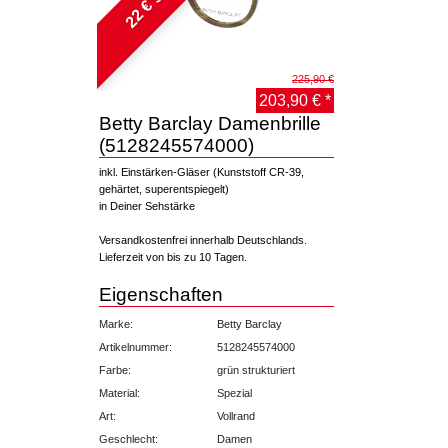
225,90 €
203,90 € *
Betty Barclay Damenbrille
(5128245574000)
inkl. Einstärken-Gläser (Kunststoff CR-39,
gehärtet, superentspiegelt)
in Deiner Sehstärke
Versandkostenfrei innerhalb Deutschlands.
Lieferzeit von bis zu 10 Tagen.
Eigenschaften
Marke:
Betty Barclay
Artikelnummer:
5128245574000
Farbe:
grün strukturiert
Material:
Spezial
Art:
Vollrand
Geschlecht:
Damen