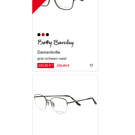
Damenbrille
grün-schwarz-sand
203,90 € *
225,90 €