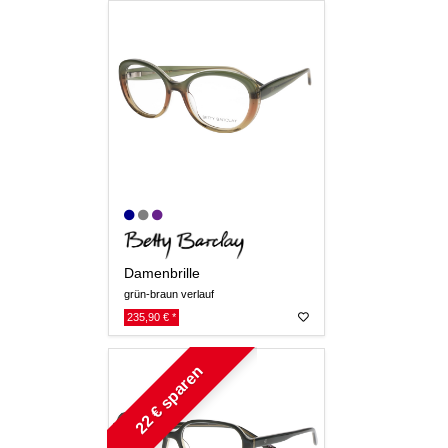
Damenbrille
grün-braun verlauf
235,90 € *
22 € sparen