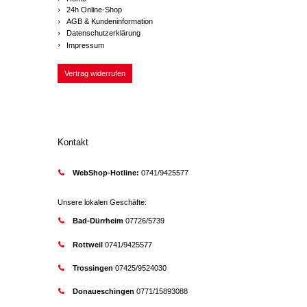
24h Online-Shop
AGB & Kundeninformation
Datenschutzerklärung
Impressum
Vertrag widerrufen
Kontakt
WebShop-Hotline:
0741/9425577
Unsere lokalen Geschäfte:
Bad-Dürrheim
07726/5739
Rottweil
0741/9425577
Trossingen
07425/9524030
Donaueschingen
0771/15893088