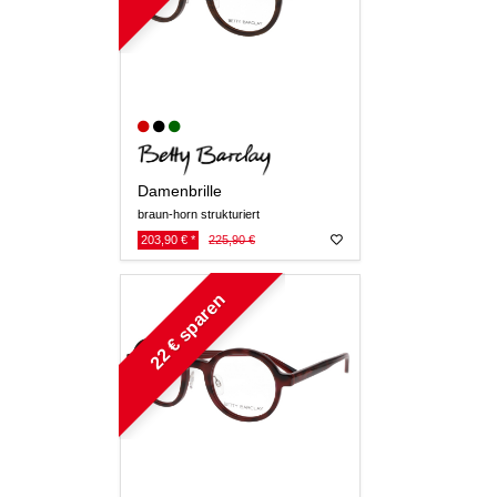
Damenbrille
braun-horn strukturiert
203,90 € *
225,90 €
22 € sparen