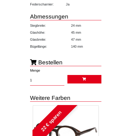
Federscharnier:
Ja
Abmessungen
Stegbreite:
24 mm
Glashöhe:
45 mm
Glasbreite:
47 mm
Bügellänge:
140 mm
Bestellen
Menge
Weitere Farben
22 € sparen