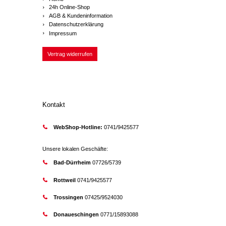
24h Online-Shop
AGB & Kundeninformation
Datenschutzerklärung
Impressum
Vertrag widerrufen
Kontakt
WebShop-Hotline:
0741/9425577
Unsere lokalen Geschäfte:
Bad-Dürrheim
07726/5739
Rottweil
0741/9425577
Trossingen
07425/9524030
Donaueschingen
0771/15893088