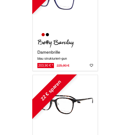
Damenbrille
blau strukturiert-gun
203,90 € *
225,90 €
22 € sparen