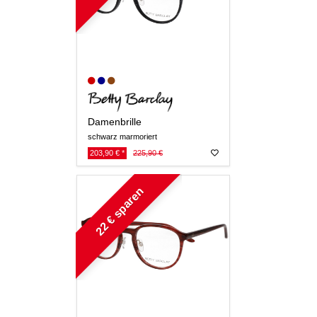
Damenbrille
schwarz marmoriert
203,90 € *
225,90 €
22 € sparen