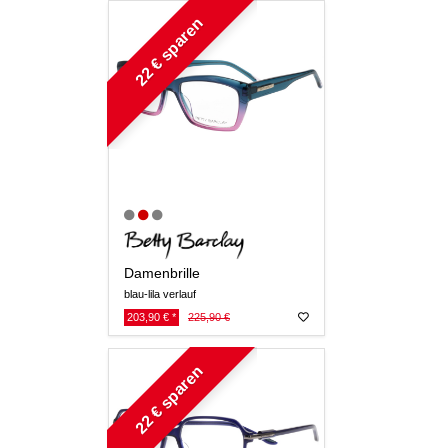
22 € sparen
Damenbrille
blau-lila verlauf
203,90 € *
225,90 €
22 € sparen