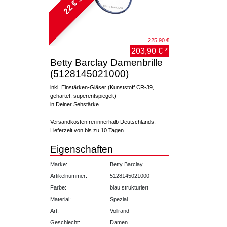
225,90 €
203,90 € *
Betty Barclay Damenbrille
(5128145021000)
inkl. Einstärken-Gläser (Kunststoff CR-39,
gehärtet, superentspiegelt)
in Deiner Sehstärke
Versandkostenfrei innerhalb Deutschlands.
Lieferzeit von bis zu 10 Tagen.
Eigenschaften
Marke:
Betty Barclay
Artikelnummer:
5128145021000
Farbe:
blau strukturiert
Material:
Spezial
Art:
Vollrand
Geschlecht:
Damen