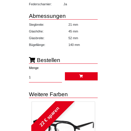
Federscharnier:
Ja
Abmessungen
Stegbreite:
21 mm
Glashöhe:
45 mm
Glasbreite:
52 mm
Bügellänge:
140 mm
Bestellen
Menge
Weitere Farben
22 € sparen