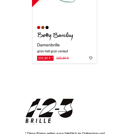
Damenbrille
grün-hell grün verlauf
203,90 € *
225,90 €
* Diese Preise gelten ausschließlich im Onlineshop und