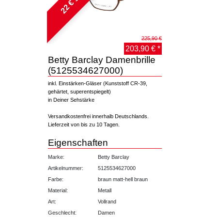
225,90 €
203,90 € *
Betty Barclay Damenbrille
(5125534627000)
inkl. Einstärken-Gläser (Kunststoff CR-39,
gehärtet, superentspiegelt)
in Deiner Sehstärke
Versandkostenfrei innerhalb Deutschlands.
Lieferzeit von bis zu 10 Tagen.
Eigenschaften
Marke:
Betty Barclay
Artikelnummer:
5125534627000
Farbe:
braun matt-hell braun
Material:
Metall
Art:
Vollrand
Geschlecht:
Damen