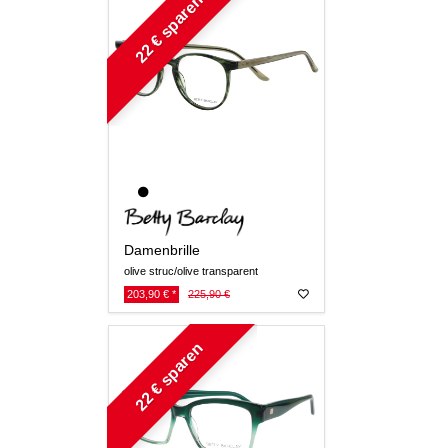
22 € sparen
Damenbrille
olive struc/olive transparent
203,90 € *
225,90 €
22 € sparen