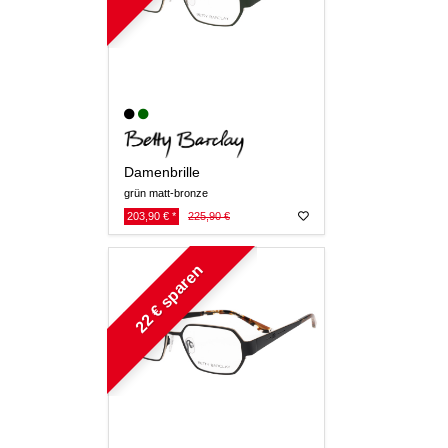
Damenbrille
grün matt-bronze
203,90 € *
225,90 €
22 € sparen