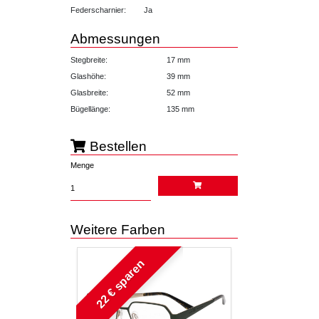
Federscharnier:
Ja
Abmessungen
Stegbreite:
17 mm
Glashöhe:
39 mm
Glasbreite:
52 mm
Bügellänge:
135 mm
Bestellen
Menge
Weitere Farben
22 € sparen