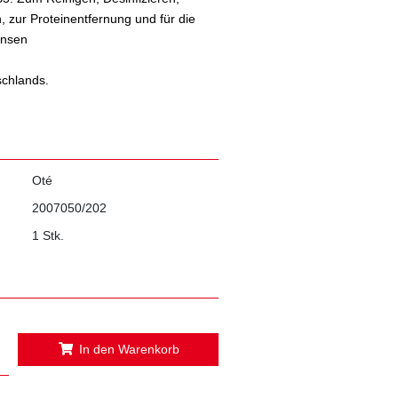
 zur Proteinentfernung und für die
insen
schlands.
Oté
2007050/202
1 Stk.
In den Warenkorb