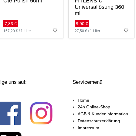
Oté Polish 50ml
FITLENS U
Universallösung 360
ml
7,86 €
9,90 €
157,20 € / 1 Liter
27,50 € / 1 Liter
lge uns auf:
Servicemenü
Home
24h Online-Shop
AGB & Kundeninformation
Datenschutzerklärung
Impressum