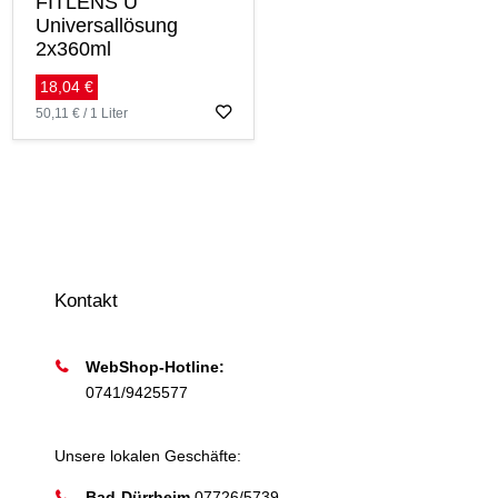
FITLENS U
Universallösung
2x360ml
18,04 €
50,11 € / 1 Liter
Kontakt
WebShop-Hotline:
0741/9425577
Unsere lokalen Geschäfte:
Bad-Dürrheim
07726/5739