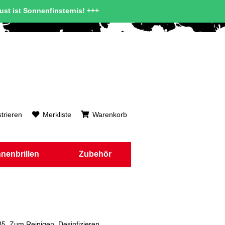
gust ist Sonnenfinsternis! +++
trieren
Merkliste
Warenkorb
nenbrillen
Zubehör
B5. Zum Reinigen, Desinfizieren,