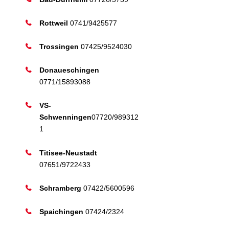
Rottweil
0741/9425577
Trossingen
07425/9524030
Donaueschingen
0771/15893088
VS-
Schwenningen
07720/989312
1
Titisee-Neustadt
07651/9722433
Schramberg
07422/5600596
Spaichingen
07424/2324