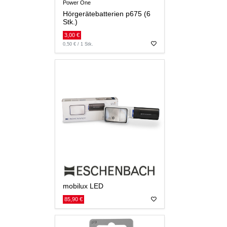
Power One
Hörgerätebatterien p675 (6
Stk.)
3,00 €
0,50 € / 1 Stk.
mobilux LED
85,90 €