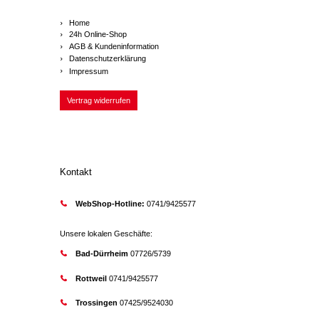
Home
24h Online-Shop
AGB & Kundeninformation
Datenschutzerklärung
Impressum
Vertrag widerrufen
Kontakt
WebShop-Hotline:
0741/9425577
Unsere lokalen Geschäfte:
Bad-Dürrheim
07726/5739
Rottweil
0741/9425577
Trossingen
07425/9524030