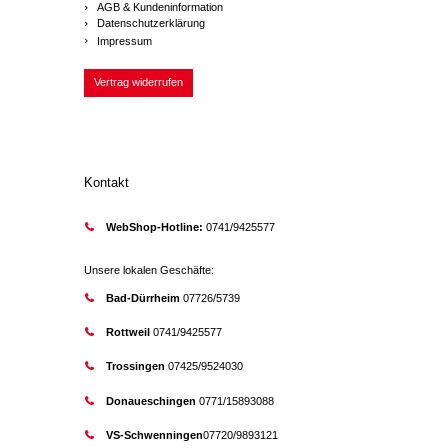
AGB & Kundeninformation
Datenschutzerklärung
Impressum
Vertrag widerrufen
Kontakt
WebShop-Hotline:
0741/9425577
Unsere lokalen Geschäfte:
Bad-Dürrheim
07726/5739
Rottweil
0741/9425577
Trossingen
07425/9524030
Donaueschingen
0771/15893088
VS-Schwenningen
07720/9893121