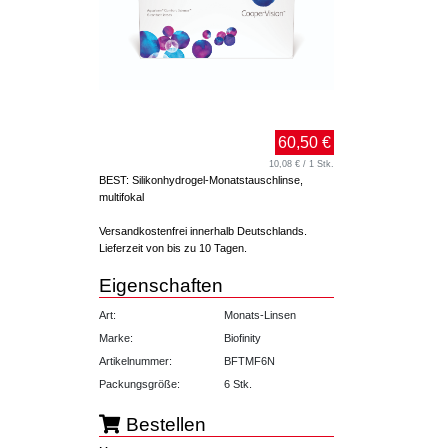
60,50 €
10,08 € / 1 Stk.
BEST: Silikonhydrogel-Monatstauschlinse,
multifokal
Versandkostenfrei innerhalb Deutschlands.
Lieferzeit von bis zu 10 Tagen.
Eigenschaften
Art:
Monats-Linsen
Marke:
Biofinity
Artikelnummer:
BFTMF6N
Packungsgröße:
6 Stk.
Bestellen