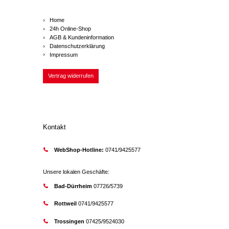
Home
24h Online-Shop
AGB & Kundeninformation
Datenschutzerklärung
Impressum
Vertrag widerrufen
Kontakt
WebShop-Hotline:
0741/9425577
Unsere lokalen Geschäfte:
Bad-Dürrheim
07726/5739
Rottweil
0741/9425577
Trossingen
07425/9524030