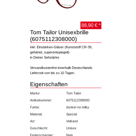
88,90 € *
Tom Tailor Unisexbrille
(6075112308000)
inkl. Einstärken-Gläser (Kunststoff CR-39,
gehärtet, superentspiegelt)
in Deiner Sehstärke
Versandkostenfrei innerhalb Deutschlands.
Lieferzeit von bis zu 10 Tagen.
Eigenschaften
Marke:
Tom Tailor
Artikelnummer:
6075112308000
Farbe:
dunkel rot milky
Material:
Spezial
Art:
Vollrand
Geschlecht:
Unisex
Federscharnier:
Nein