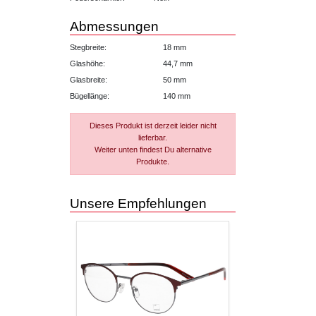
Abmessungen
Stegbreite:
18 mm
Glashöhe:
44,7 mm
Glasbreite:
50 mm
Bügellänge:
140 mm
Dieses Produkt ist derzeit leider nicht
lieferbar.
Weiter unten findest Du alternative
Produkte.
Unsere Empfehlungen