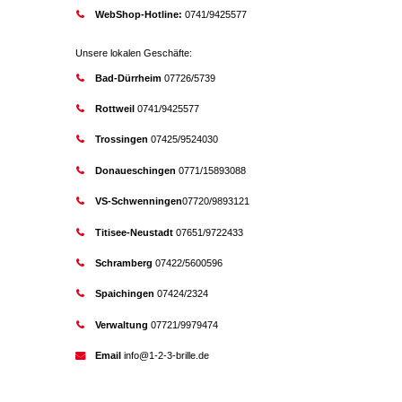
WebShop-Hotline:
0741/9425577
Unsere lokalen Geschäfte:
Bad-Dürrheim
07726/5739
Rottweil
0741/9425577
Trossingen
07425/9524030
Donaueschingen
0771/15893088
VS-Schwenningen
07720/9893121
Titisee-Neustadt
07651/9722433
Schramberg
07422/5600596
Spaichingen
07424/2324
Verwaltung
07721/9979474
Email
info@1-2-3-brille.de