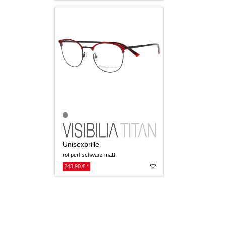
Unisexbrille
rot perl-schwarz matt
243,90 € *