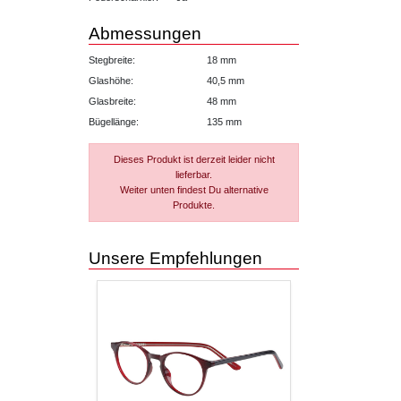
Abmessungen
Stegbreite:
18 mm
Glashöhe:
40,5 mm
Glasbreite:
48 mm
Bügellänge:
135 mm
Dieses Produkt ist derzeit leider nicht
lieferbar.
Weiter unten findest Du alternative
Produkte.
Unsere Empfehlungen