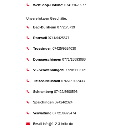
WebShop-Hotline:
0741/9425577
Unsere lokalen Geschäfte:
Bad-Dürrheim
07726/5739
Rottweil
0741/9425577
Trossingen
07425/9524030
Donaueschingen
0771/15893088
VS-Schwenningen
07720/9893121
Titisee-Neustadt
07651/9722433
Schramberg
07422/5600596
Spaichingen
07424/2324
Verwaltung
07721/9979474
Email
info@1-2-3-brille.de