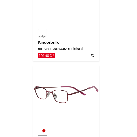
Kinderbrille
rot transp./schwarz-rot-kristall
104,90 € *