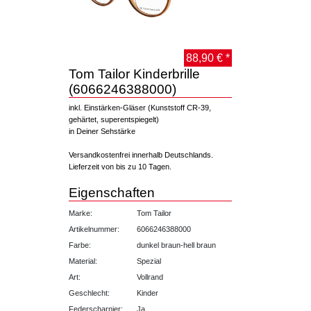
88,90 € *
Tom Tailor Kinderbrille
(6066246388000)
inkl. Einstärken-Gläser (Kunststoff CR-39,
gehärtet, superentspiegelt)
in Deiner Sehstärke
Versandkostenfrei innerhalb Deutschlands.
Lieferzeit von bis zu 10 Tagen.
Eigenschaften
Marke:
Tom Tailor
Artikelnummer:
6066246388000
Farbe:
dunkel braun-hell braun
Material:
Spezial
Art:
Vollrand
Geschlecht:
Kinder
Federscharnier:
Ja