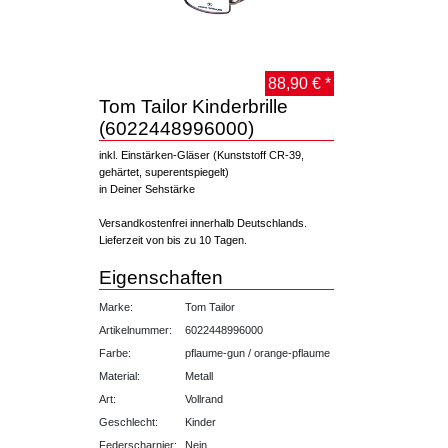
88,90 € *
Tom Tailor Kinderbrille
(6022448996000)
inkl. Einstärken-Gläser (Kunststoff CR-39,
gehärtet, superentspiegelt)
in Deiner Sehstärke
Versandkostenfrei innerhalb Deutschlands.
Lieferzeit von bis zu 10 Tagen.
Eigenschaften
Marke:
Tom Tailor
Artikelnummer:
6022448996000
Farbe:
pflaume-gun / orange-pflaume
Material:
Metall
Art:
Vollrand
Geschlecht:
Kinder
Federscharnier:
Nein