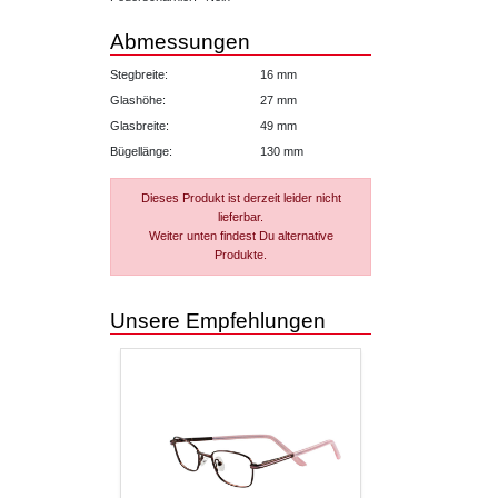
Abmessungen
Stegbreite:
16 mm
Glashöhe:
27 mm
Glasbreite:
49 mm
Bügellänge:
130 mm
Dieses Produkt ist derzeit leider nicht
lieferbar.
Weiter unten findest Du alternative
Produkte.
Unsere Empfehlungen