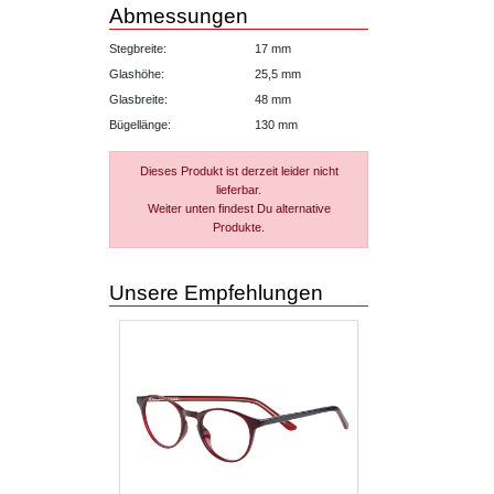
Abmessungen
Stegbreite:
17 mm
Glashöhe:
25,5 mm
Glasbreite:
48 mm
Bügellänge:
130 mm
Dieses Produkt ist derzeit leider nicht
lieferbar.
Weiter unten findest Du alternative
Produkte.
Unsere Empfehlungen