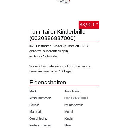
88,90 € *
Tom Tailor Kinderbrille
(6020886887000)
inkl. Einstärken-Gläser (Kunststoff CR-39,
gehärtet, superentspiegelt)
in Deiner Sehstärke
Versandkostenfrei innerhalb Deutschlands.
Lieferzeit von bis zu 10 Tagen.
Eigenschaften
Marke:
Tom Tailor
Artikelnummer:
6020886887000
Farbe:
rot matt/weiß
Material:
Metall
Geschlecht:
Kinder
Federscharnier:
Nein