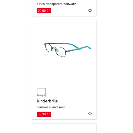
türkis transparent-schwarz
70,90 € *
Kinderbrille
mint-rosa/ mint matt
52,90 € *