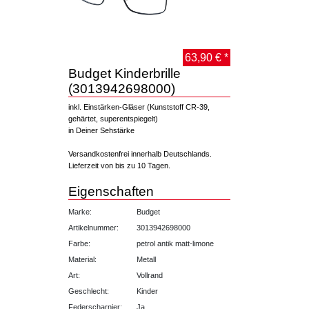
63,90 € *
Budget Kinderbrille
(3013942698000)
inkl. Einstärken-Gläser (Kunststoff CR-39,
gehärtet, superentspiegelt)
in Deiner Sehstärke
Versandkostenfrei innerhalb Deutschlands.
Lieferzeit von bis zu 10 Tagen.
Eigenschaften
Marke:
Budget
Artikelnummer:
3013942698000
Farbe:
petrol antik matt-limone
Material:
Metall
Art:
Vollrand
Geschlecht:
Kinder
Federscharnier:
Ja