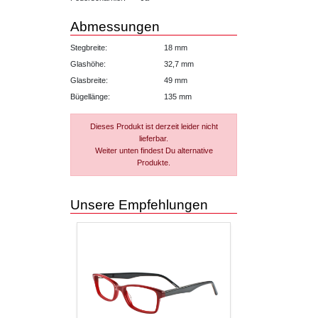
Abmessungen
Stegbreite:
18 mm
Glashöhe:
32,7 mm
Glasbreite:
49 mm
Bügellänge:
135 mm
Dieses Produkt ist derzeit leider nicht
lieferbar.
Weiter unten findest Du alternative
Produkte.
Unsere Empfehlungen