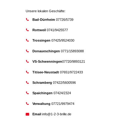
Unsere lokalen Geschäfte:
Bad-Dürrheim
07726/5739
Rottweil
0741/9425577
Trossingen
07425/9524030
Donaueschingen
0771/15893088
VS-Schwenningen
07720/9893121
Titisee-Neustadt
07651/9722433
Schramberg
07422/5600596
Spaichingen
07424/2324
Verwaltung
07721/9979474
Email
info@1-2-3-brille.de