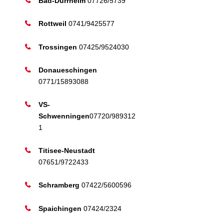
Bad-Dürrheim
07726/5739
Rottweil
0741/9425577
Trossingen
07425/9524030
Donaueschingen
0771/15893088
VS-
Schwenningen
07720/989312
1
Titisee-Neustadt
07651/9722433
Schramberg
07422/5600596
Spaichingen
07424/2324