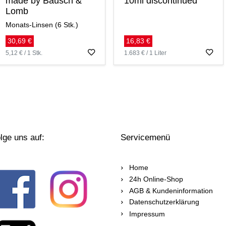
made by Bausch &
10ml discontinued
Lomb
Monats-Linsen (6 Stk.)
30,69 €
16,83 €
5,12 € / 1 Stk.
1.683 € / 1 Liter
lge uns auf:
Servicemenü
Home
24h Online-Shop
AGB & Kundeninformation
Datenschutzerklärung
Impressum