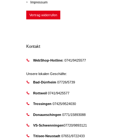
Impressum
Vertrag widerrufen
Kontakt
WebShop-Hotline:
0741/9425577
Unsere lokalen Geschäfte:
Bad-Dürrheim
07726/5739
Rottweil
0741/9425577
Trossingen
07425/9524030
Donaueschingen
0771/15893088
VS-Schwenningen
07720/9893121
Titisee-Neustadt
07651/9722433