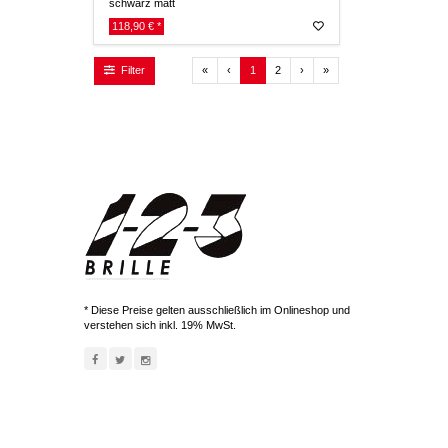
schwarz matt
118,90 € *
Erste Seite
Zurück
Weiter
Letzte Seite
«
‹
1
2
›
»
Filter
* Diese Preise gelten ausschließlich im Onlineshop und
verstehen sich inkl. 19% MwSt.