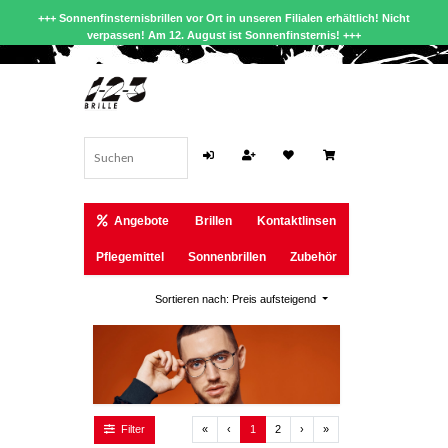
+++ Sonnenfinsternisbrillen vor Ort in unseren Filialen erhältlich! Nicht
verpassen! Am 12. August ist Sonnenfinsternis! +++
Angebote
Brillen
Kontaktlinsen
Pflegemittel
Sonnenbrillen
Zubehör
Sortieren nach: Preis aufsteigend
Erste Seite
Zurück
Weiter
Letzte Seite
«
‹
1
2
›
»
Filter