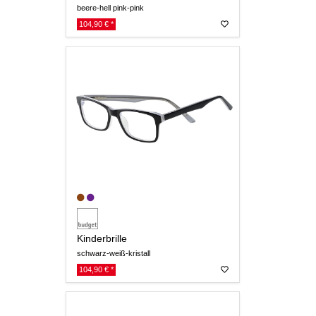
beere-hell pink-pink
104,90 € *
Kinderbrille
schwarz-weiß-kristall
104,90 € *